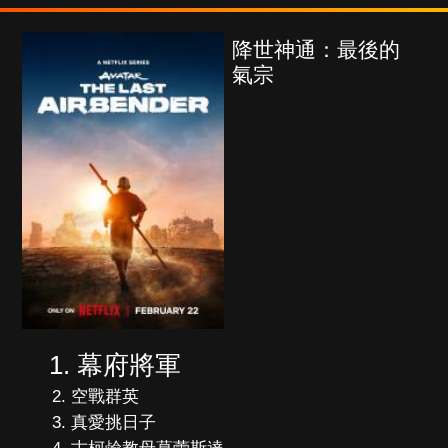
降世神通：最後的
氣宗
幕府將軍
空戰群英
真愛挑日子