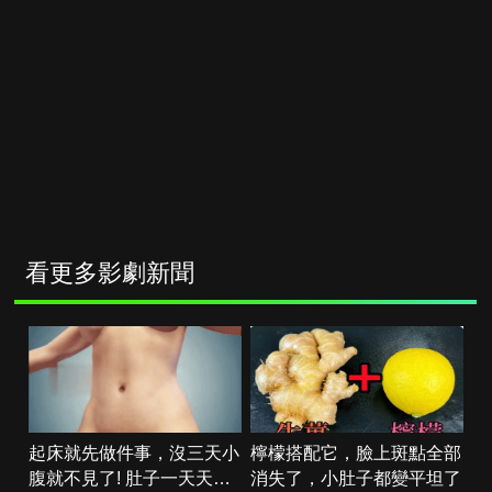
看更多影劇新聞
起床就先做件事，沒三天小
檸檬搭配它，臉上斑點全部
腹就不見了! 肚子一天天變
消失了，小肚子都變平坦了