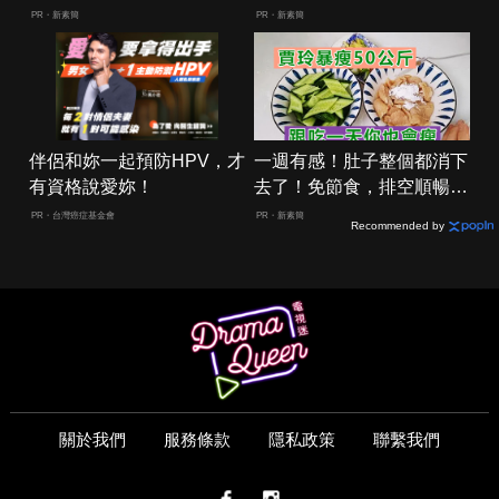
小！
PR・新素簡
PR・新素簡
伴侶和妳一起預防HPV，才
一週有感！肚子整個都消下
有資格說愛妳！
去了！免節食，排空順暢就
夠
PR・台灣癌症基金會
PR・新素簡
Recommended by
關於我們
服務條款
隱私政策
聯繫我們