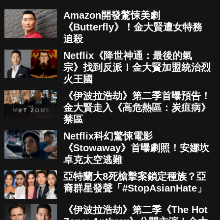
Amazon開發驚悚美劇
《Butterfly》！金大賢遭女特務
追殺
Netflix《降世神通：最後的氣
宗》找到反派！金大賢加盟統治烈
火王國
《伊波拉浩劫》第二季首曝預告！
金大賢走入《高危熱區：炭疽病》
禁區
Netflix科幻驚悚電影
《Stowaway》首曝劇照！安娜坎
卓克太空逃難
亞特蘭大8死槍擊案鎖定種族？亞
裔群星發聲「#StopAsianHate」
《伊波拉浩劫》第二季《The Hot