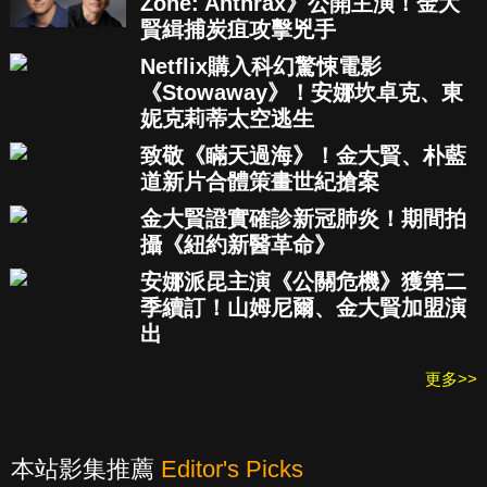
Zone: Anthrax》公開主演！金大
賢緝捕炭疽攻擊兇手
Netflix購入科幻驚悚電影
《Stowaway》！安娜坎卓克、東
妮克莉蒂太空逃生
致敬《瞞天過海》！金大賢、朴藍
道新片合體策畫世紀搶案
金大賢證實確診新冠肺炎！期間拍
攝《紐約新醫革命》
安娜派昆主演《公關危機》獲第二
季續訂！山姆尼爾、金大賢加盟演
出
更多>>
本站影集推薦
Editor's Picks