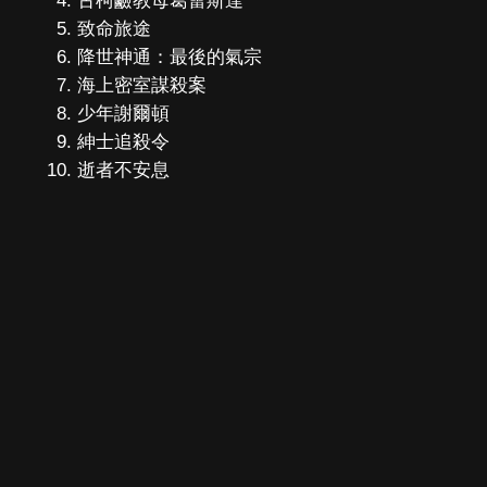
古柯鹼教母葛蕾斯達
致命旅途
降世神通：最後的氣宗
海上密室謀殺案
少年謝爾頓
紳士追殺令
逝者不安息