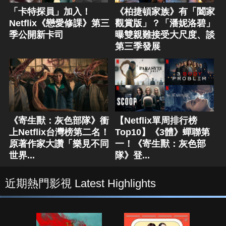
「卡特探員」加入！
《柏捷頓家族》有「闔家
Netflix《戀愛修課》第三
觀賞版」？「潘妮洛碧」
季公開新卡司
曝雙親難接受大尺度、談
第三季發展
《寄生獸：灰色部隊》衝
【Netflix單周排行榜
上Netflix台灣榜第二名！
Top10】《3體》蟬聯第
原著作家大讚「樂見不同
一！《寄生獸：灰色部
世界...
隊》登...
近期熱門影視 Latest Highlights