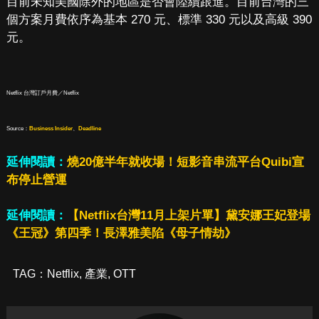
目前未知美國除外的地區是否會陸續跟進。目前台灣的三
個方案月費依序為基本 270 元、標準 330 元以及高級 390
元。
Netflix 台灣訂戶月費／Netflix
Source：
Business Insider
、
Deadline
延伸閱讀：
燒20億半年就收場！短影音串流平台Quibi宣
布停止營運
延伸閱讀：
【Netflix台灣11月上架片單】黛安娜王妃登場
《王冠》第四季！長澤雅美陷《母子情劫》
TAG：
Netflix
,
產業
,
OTT