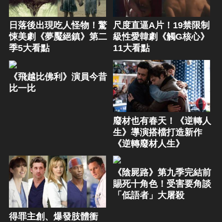
日落後出現吃人怪物！驚
尺度直逼A片！19禁限制
悚美劇《夢魘絕鎮》第二
級性愛韓劇《觸G核心》
季5大看點
11大看點
《飛越比佛利》演員今昔
比一比
廢材也有春天！《逆轉人
生》導演搭檔打造新作
《逆轉廢材人生》
《陰屍路》第九季完結前
賜死十角色！受害要角談
「低語者」大屠殺
得罪主創、爆發肢體衝