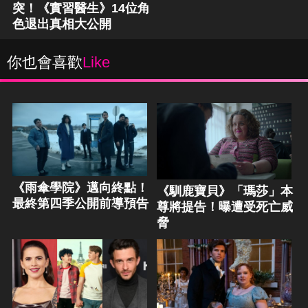
突！《實習醫生》14位角
色退出真相大公開
你也會喜歡
Like
《雨傘學院》邁向終點！
《馴鹿寶貝》「瑪莎」本
最終第四季公開前導預告
尊將提告！曝遭受死亡威
脅