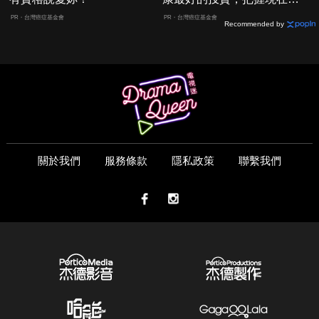
嫌晚！
PR・台灣癌症基金會
PR・台灣癌症基金會
Recommended by
關於我們
服務條款
隱私政策
聯繫我們