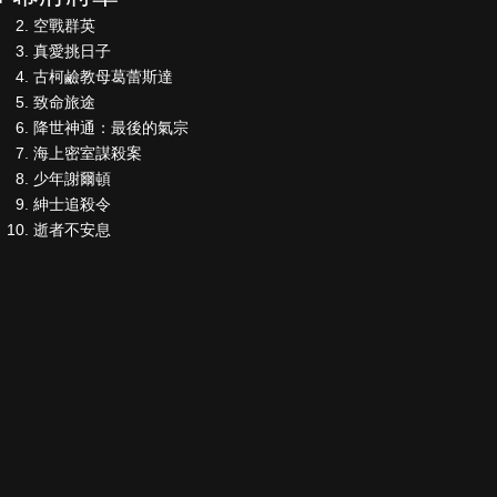
空戰群英
真愛挑日子
古柯鹼教母葛蕾斯達
致命旅途
降世神通：最後的氣宗
海上密室謀殺案
少年謝爾頓
紳士追殺令
逝者不安息