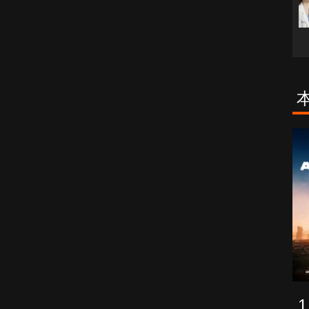
古柯鹼教母葛
致命旅途
蕾斯達