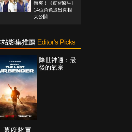
衝突！《實習醫生》
14位角色退出真相
大公開
本站影集推薦
Editor's Picks
降世神通：最
後的氣宗
幕府將軍