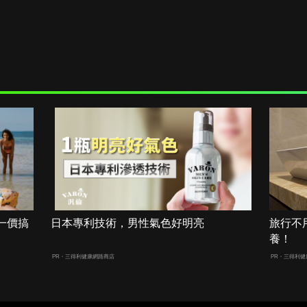
一價搞
日本專利技術，男性氣色好明亮
旅行不
養！
PR・三得利健康網路商店
PR・三得利