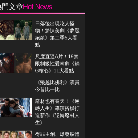
熱門文章
Hot News
日落後出現吃人怪
物！驚悚美劇《夢魘
絕鎮》第二季5大看
點
尺度直逼A片！19禁
限制級性愛韓劇《觸
G核心》11大看點
《飛越比佛利》演員
今昔比一比
廢材也有春天！《逆
轉人生》導演搭檔打
造新作《逆轉廢材人
生》
得罪主創、爆發肢體