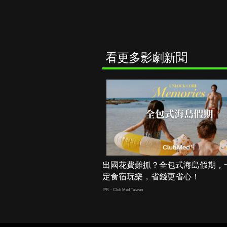
看更多影劇新聞
出國花費難抓？全包式海島假期，
定食宿玩樂，省錢更省心！
PR・Club Med Taiwan