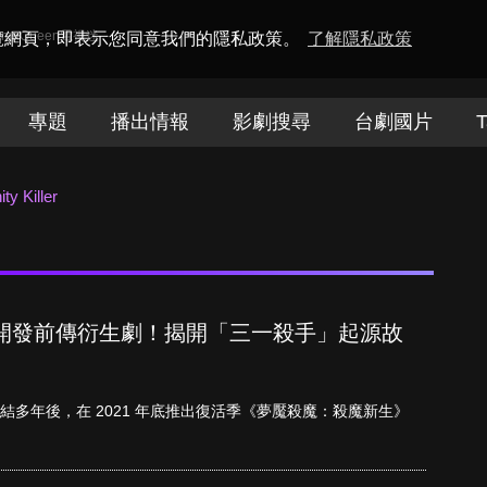
amaQueen電視迷
瀏覽網頁，即表示您同意我們的隱私政策。
了解隱私政策
專題
播出情報
影劇搜尋
台劇國片
T
ity Killer
開發前傳衍生劇！揭開「三一殺手」起源故
r）完結多年後，在 2021 年底推出復活季《夢魘殺魔：殺魔新生》