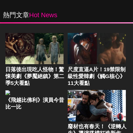
熱門文章
Hot News
日落後出現吃人怪物！驚
尺度直逼A片！19禁限制
悚美劇《夢魘絕鎮》第二
級性愛韓劇《觸G核心》
季5大看點
11大看點
《飛越比佛利》演員今昔
比一比
廢材也有春天！《逆轉人