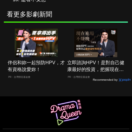
看更多影劇新聞
伴侶和妳一起預防HPV，才
立即諮詢HPV！是對自己健
有資格說愛妳！
康最好的投資，把握現在不
嫌晚！
PR・台灣癌症基金會
PR・台灣癌症基金會
Recommended by