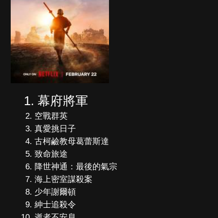
幕府將軍
空戰群英
真愛挑日子
古柯鹼教母葛蕾斯達
致命旅途
降世神通：最後的氣宗
海上密室謀殺案
少年謝爾頓
紳士追殺令
逝者不安息