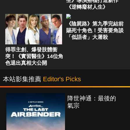
生》導演搭檔打造新作
《逆轉廢材人生》
《陰屍路》第九季完結前
賜死十角色！受害要角談
「低語者」大屠殺
得罪主創、爆發肢體衝
突！《實習醫生》14位角
色退出真相大公開
本站影集推薦
Editor's Picks
降世神通：最後的
氣宗