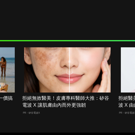
一價搞
拒絕無效醫美！皮膚專科醫師大推：矽谷
拒絕醫
電波 X 讓肌膚由內而外更強韌
波 X
PR・矽谷電波X
PR・矽谷電波