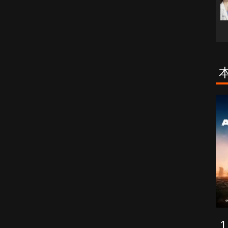
古柯鹼教母葛
致命旅途
蕾斯達