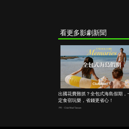
看更多影劇新聞
出國花費難抓？全包式海島假期，
定食宿玩樂，省錢更省心！
PR・Club Med Taiwan