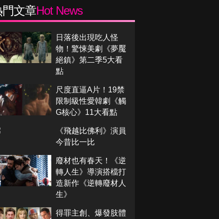
熱門文章
Hot News
日落後出現吃人怪
物！驚悚美劇《夢魘
絕鎮》第二季5大看
點
尺度直逼A片！19禁
限制級性愛韓劇《觸
G核心》11大看點
《飛越比佛利》演員
今昔比一比
廢材也有春天！《逆
轉人生》導演搭檔打
造新作《逆轉廢材人
生》
得罪主創、爆發肢體