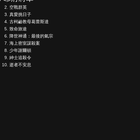
空戰群英
真愛挑日子
古柯鹼教母葛蕾斯達
致命旅途
降世神通：最後的氣宗
海上密室謀殺案
少年謝爾頓
紳士追殺令
逝者不安息