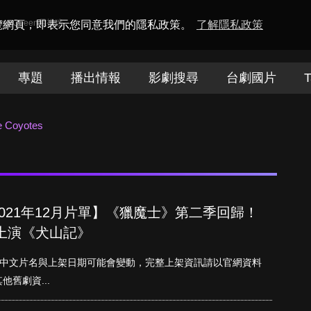
amaQueen電視迷
瀏覽網頁，即表示您同意我們的隱私政策。
了解隱私政策
專題
播出情報
影劇搜尋
台劇國片
T
e Coyotes
台灣2021年12月片單】《獵魔士》第二季回歸！
上演《犬山記》
架片單如下（中文片名與上架日期可能會變動，完整上架資訊請以官網資料
舊劇資...