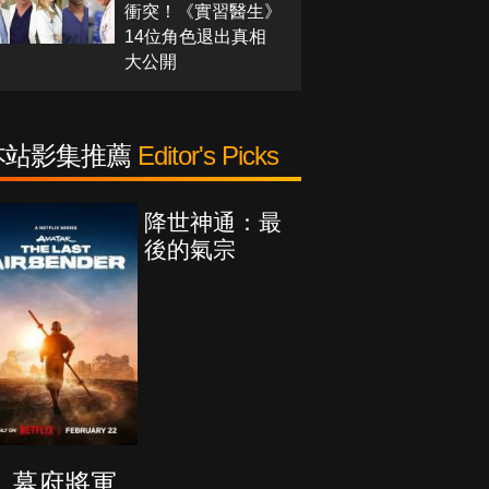
衝突！《實習醫生》
14位角色退出真相
大公開
本站影集推薦
Editor's Picks
降世神通：最
後的氣宗
幕府將軍