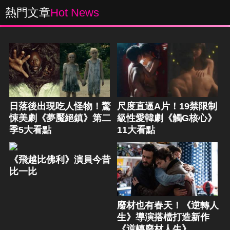
熱門文章
Hot News
日落後出現吃人怪物！驚
尺度直逼A片！19禁限制
悚美劇《夢魘絕鎮》第二
級性愛韓劇《觸G核心》
季5大看點
11大看點
《飛越比佛利》演員今昔
比一比
廢材也有春天！《逆轉人
生》導演搭檔打造新作
《逆轉廢材人生》