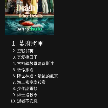
幕府將軍
空戰群英
真愛挑日子
古柯鹼教母葛蕾斯達
致命旅途
降世神通：最後的氣宗
海上密室謀殺案
少年謝爾頓
紳士追殺令
逝者不安息