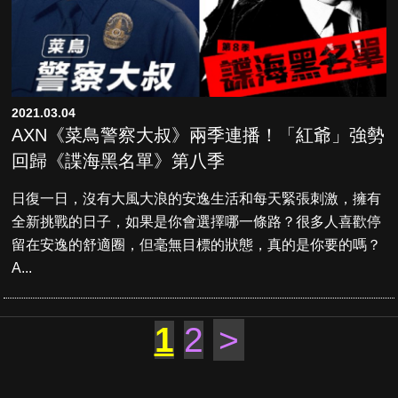
2021.03.04
AXN《菜鳥警察大叔》兩季連播！「紅爺」強勢
回歸《諜海黑名單》第八季
日復一日，沒有大風大浪的安逸生活和每天緊張刺激，擁有
全新挑戰的日子，如果是你會選擇哪一條路？很多人喜歡停
留在安逸的舒適圈，但毫無目標的狀態，真的是你要的嗎？
A...
1
2
>