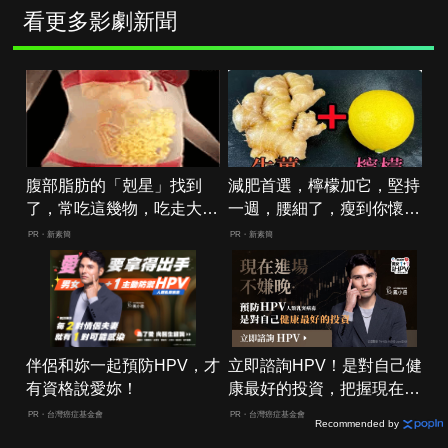
看更多影劇新聞
腹部脂肪的「剋星」找到
減肥首選，檸檬加它，堅持
了，常吃這幾物，吃走大肚
一週，腰細了，瘦到你懷疑
囊，瘦出小蠻腰
人生
PR・新素簡
PR・新素簡
伴侶和妳一起預防HPV，才
立即諮詢HPV！是對自己健
有資格說愛妳！
康最好的投資，把握現在不
嫌晚！
PR・台灣癌症基金會
PR・台灣癌症基金會
Recommended by