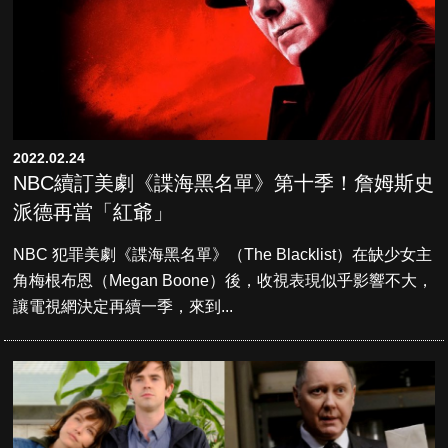
2022.02.24
NBC續訂美劇《諜海黑名單》第十季！詹姆斯史
派德再當「紅爺」
NBC 犯罪美劇《諜海黑名單》（The Blacklist）在缺少女主
角梅根布恩（Megan Boone）後，收視表現似乎影響不大，
讓電視網決定再續一季，來到...