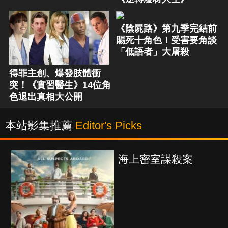
《陰屍路》第九季完結前
賜死十角色！受害要角談
「低語者」大屠殺
得罪主創、爆發肢體衝
突！《實習醫生》14位角
色退出真相大公開
本站影集推薦
Editor's Picks
密室謀殺案
少年謝爾