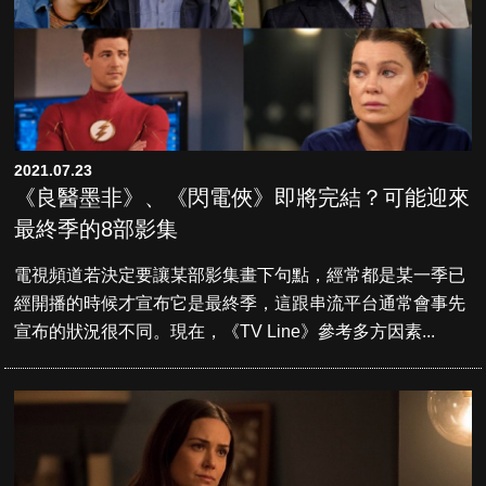
2021.07.23
《良醫墨非》、《閃電俠》即將完結？可能迎來
最終季的8部影集
電視頻道若決定要讓某部影集畫下句點，經常都是某一季已
經開播的時候才宣布它是最終季，這跟串流平台通常會事先
宣布的狀況很不同。現在，《TV Line》參考多方因素...