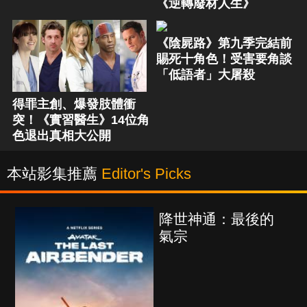
《逆轉廢材人生》
《陰屍路》第九季完結前
賜死十角色！受害要角談
「低語者」大屠殺
得罪主創、爆發肢體衝
突！《實習醫生》14位角
色退出真相大公開
本站影集推薦
Editor's Picks
降世神通：最後的
氣宗