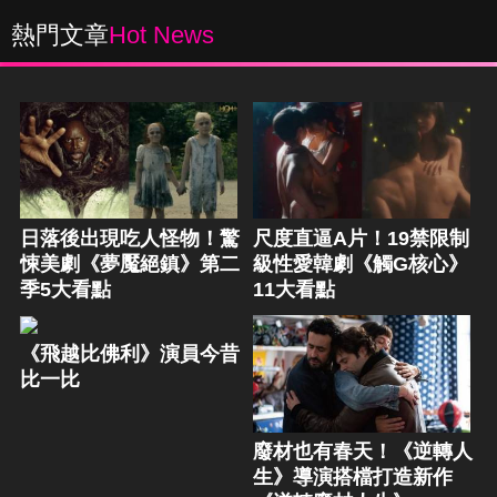
熱門文章
Hot News
日落後出現吃人怪物！驚
尺度直逼A片！19禁限制
悚美劇《夢魘絕鎮》第二
級性愛韓劇《觸G核心》
季5大看點
11大看點
《飛越比佛利》演員今昔
比一比
廢材也有春天！《逆轉人
生》導演搭檔打造新作