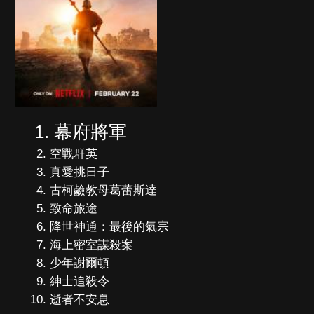
幕府將軍
空戰群英
真愛挑日子
古柯鹼教母葛蕾斯達
致命旅途
降世神通：最後的氣宗
海上密室謀殺案
少年謝爾頓
紳士追殺令
逝者不安息