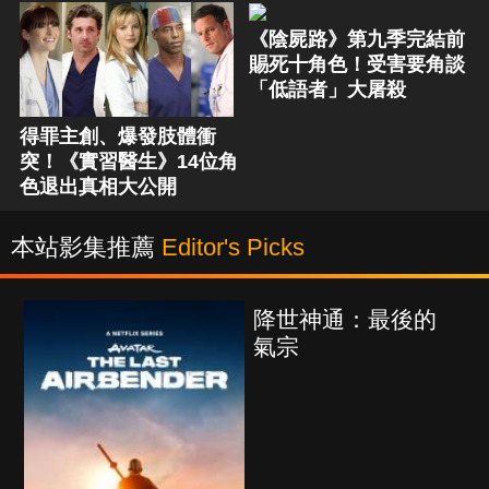
《陰屍路》第九季完結前
賜死十角色！受害要角談
「低語者」大屠殺
得罪主創、爆發肢體衝
突！《實習醫生》14位角
色退出真相大公開
本站影集推薦
Editor's Picks
降世神通：最後的
氣宗