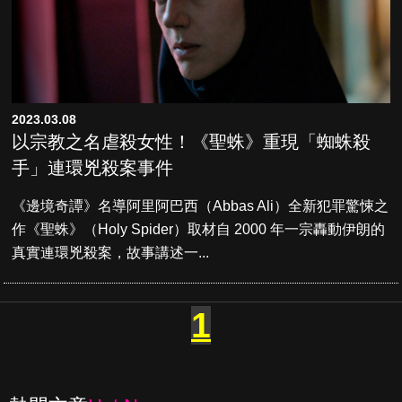
2023.03.08
以宗教之名虐殺女性！《聖蛛》重現「蜘蛛殺
手」連環兇殺案事件
《邊境奇譚》名導阿里阿巴西（Abbas Ali）全新犯罪驚悚之
作《聖蛛》（Holy Spider）取材自 2000 年一宗轟動伊朗的
真實連環兇殺案，故事講述一...
1