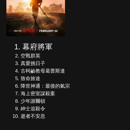
幕府將軍
空戰群英
真愛挑日子
古柯鹼教母葛蕾斯達
致命旅途
降世神通：最後的氣宗
海上密室謀殺案
少年謝爾頓
紳士追殺令
逝者不安息