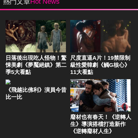
熱門文章
Hot News
日落後出現吃人怪物！驚
尺度直逼A片！19禁限制
悚美劇《夢魘絕鎮》第二
級性愛韓劇《觸G核心》
季5大看點
11大看點
《飛越比佛利》演員今昔
比一比
廢材也有春天！《逆轉人
生》導演搭檔打造新作
《逆轉廢材人生》