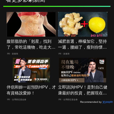
腹部脂肪的「剋星」找到
減肥首選，檸檬加它，堅持
了，常吃這幾物，吃走大肚
一週，腰細了，瘦到你懷疑
囊，瘦出小蠻腰
人生
PR・新素簡
PR・新素簡
伴侶和妳一起預防HPV，才
立即諮詢HPV！是對自己健
有資格說愛妳！
康最好的投資，把握現在不
嫌晚！
PR・台灣癌症基金會
PR・台灣癌症基金會
Recommended by