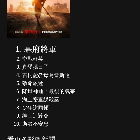
幕府將軍
空戰群英
真愛挑日子
古柯鹼教母葛蕾斯達
致命旅途
降世神通：最後的氣宗
海上密室謀殺案
少年謝爾頓
紳士追殺令
逝者不安息
看更多影劇新聞