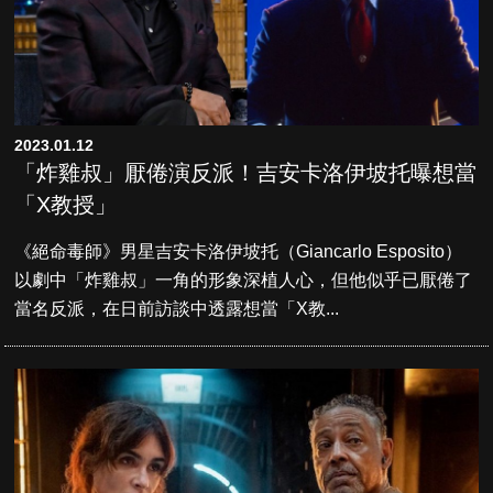
2023.01.12
「炸雞叔」厭倦演反派！吉安卡洛伊坡托曝想當
「X教授」
《絕命毒師》男星吉安卡洛伊坡托（Giancarlo Esposito）
以劇中「炸雞叔」一角的形象深植人心，但他似乎已厭倦了
當名反派，在日前訪談中透露想當「X教...