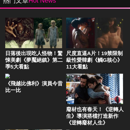
熱門文章
Hot News
日落後出現吃人怪物！驚
尺度直逼A片！19禁限制
悚美劇《夢魘絕鎮》第二
級性愛韓劇《觸G核心》
季5大看點
11大看點
《飛越比佛利》演員今昔
比一比
廢材也有春天！《逆轉人
生》導演搭檔打造新作
《逆轉廢材人生》