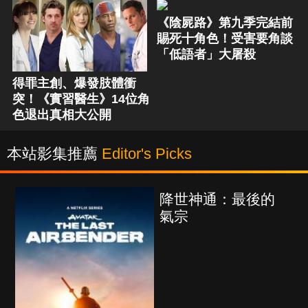
《陰屍路》第九季完結前
賜死十角色！受害要角談
「低語者」大屠殺
得罪主創、爆發肢體衝
突！《實習醫生》14位角
色退出真相大公開
本站影集推薦
Editor's Picks
最後的
海上密室謀殺案