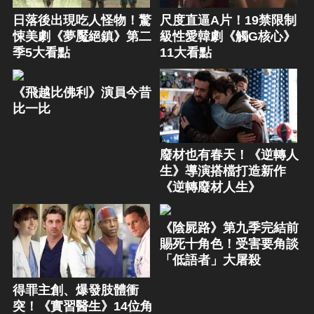
日落後出現吃人怪物！驚
尺度直逼A片！19禁限制
悚美劇《夢魘絕鎮》第二
級性愛韓劇《觸G核心》
季5大看點
11大看點
《飛越比佛利》演員今昔
比一比
廢材也有春天！《逆轉人
生》導演搭檔打造新作
《逆轉廢材人生》
《陰屍路》第九季完結前
賜死十角色！受害要角談
「低語者」大屠殺
得罪主創、爆發肢體衝
突！《實習醫生》14位角