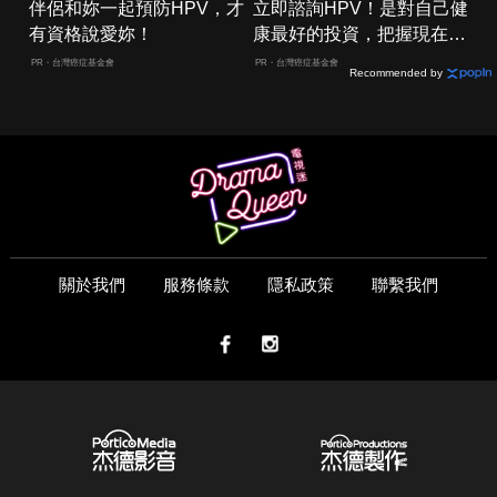
伴侶和妳一起預防HPV，才
立即諮詢HPV！是對自己健
有資格說愛妳！
康最好的投資，把握現在不
嫌晚！
PR・台灣癌症基金會
PR・台灣癌症基金會
Recommended by
關於我們
服務條款
隱私政策
聯繫我們