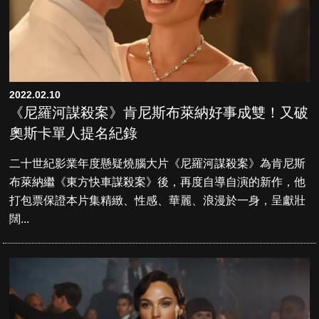
2022.02.10
《尼羅河謀殺案》肯尼斯布萊納好事成雙！又破
奧斯卡單人提名紀錄
二十世紀影業年度懸疑燒腦大片《尼羅河謀殺案》為肯尼斯
布萊納繼《東方快車謀殺案》後，再度自導自演的新作，他
打包票保證本片集精緻、性感、華麗、浪漫於一身，呈獻壯
闊...