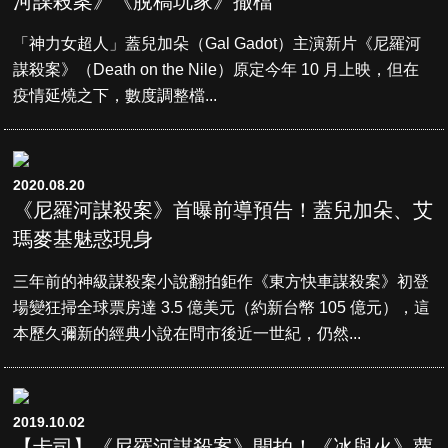
河謀殺案》《脫稿玩家》撤檔
「神力女超人」蓋兒加朵（Gal Gadot）主演新片《尼羅河
謀殺案》（Death on the Nile）原定今年 10 月上映，但在
疫情延燒之下，數度調整檔...
2020.08.20
《尼羅河謀殺案》首曝前導預告！蓋兒加朵、艾
瑪麥基魅惑現身
三年前的神級謀殺案小說翻拍鉅作《東方快車謀殺案》初登
場變狂掃全球票房達 3.5 億美元（約新台幣 105 億元），這
本歷久彌新的經典小說在問市後近一世紀，仍然...
2019.10.02
【卡司】《尼羅河謀殺案》開拍！《冰與火》蘿