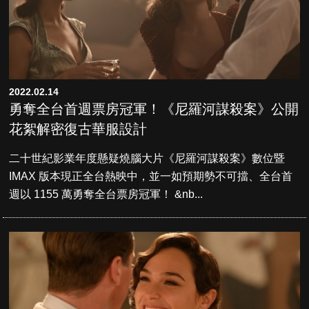
2022.02.14
勇奪全台首週票房冠軍！《尼羅河謀殺案》公開
花絮解密復古華服設計
二十世紀影業年度懸疑燒腦大片《尼羅河謀殺案》數位暨
IMAX 版本現正全台熱映中，並一如預期勢不可擋、全台首
週以 1155 萬勇奪全台票房冠軍！ &nb...