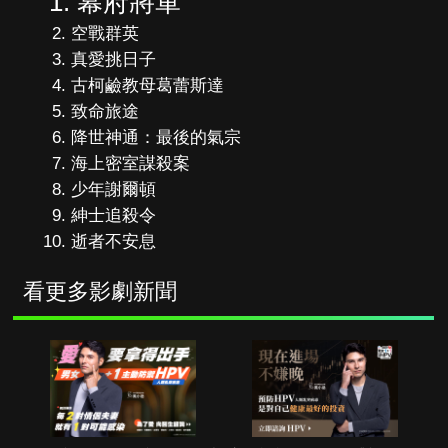
幕府將軍
空戰群英
真愛挑日子
古柯鹼教母葛蕾斯達
致命旅途
降世神通：最後的氣宗
海上密室謀殺案
少年謝爾頓
紳士追殺令
逝者不安息
看更多影劇新聞