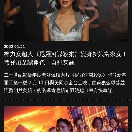
2022.01.21
神力女超人《尼羅河謀殺案》變身新娘富家女！
蓋兒加朵認角色「自視甚高」
二十世紀影業年度懸疑燒腦大片《尼羅河謀殺案》將於新春
開工第一檔 2 月 11 日與美同步全台上映，由甫獲金球獎並
強勢問鼎奧斯卡的名導肯尼斯布萊納繼《東方快車謀...