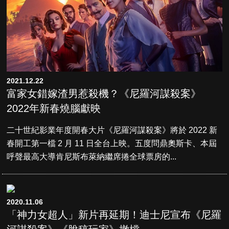
2021.12.22
富家女錯嫁渣男惹殺機？《尼羅河謀殺案》
2022年新春燒腦獻映
二十世紀影業年度開春大片《尼羅河謀殺案》將於 2022 新
春開工第一檔 2 月 11 日全台上映。五度問鼎奧斯卡、本屆
呼聲最高大導肯尼斯布萊納繼席捲全球票房的...
2020.11.06
「神力女超人」新片再延期！迪士尼宣布《尼羅