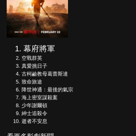
幕府將軍
空戰群英
真愛挑日子
古柯鹼教母葛蕾斯達
致命旅途
降世神通：最後的氣宗
海上密室謀殺案
少年謝爾頓
紳士追殺令
逝者不安息