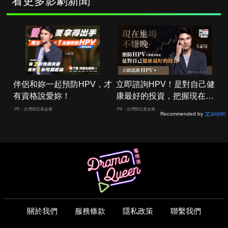
看更多影劇新聞
伴侶和妳一起預防HPV，才
立即諮詢HPV！是對自己健
有資格說愛妳！
康最好的投資，把握現在不
嫌晚！
PR・台灣癌症基金會
PR・台灣癌症基金會
Recommended by
關於我們
服務條款
隱私政策
聯繫我們