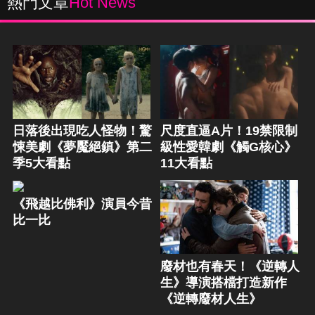
熱門文章
Hot News
日落後出現吃人怪物！驚
尺度直逼A片！19禁限制
悚美劇《夢魘絕鎮》第二
級性愛韓劇《觸G核心》
季5大看點
11大看點
《飛越比佛利》演員今昔
比一比
廢材也有春天！《逆轉人
生》導演搭檔打造新作
《逆轉廢材人生》