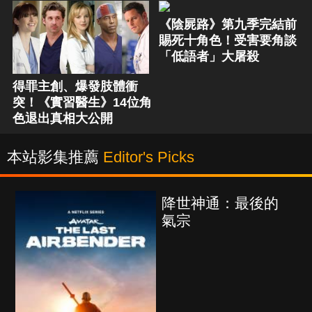
《陰屍路》第九季完結前
賜死十角色！受害要角談
「低語者」大屠殺
得罪主創、爆發肢體衝
突！《實習醫生》14位角
色退出真相大公開
本站影集推薦
Editor's Picks
降世神通：最後的
氣宗